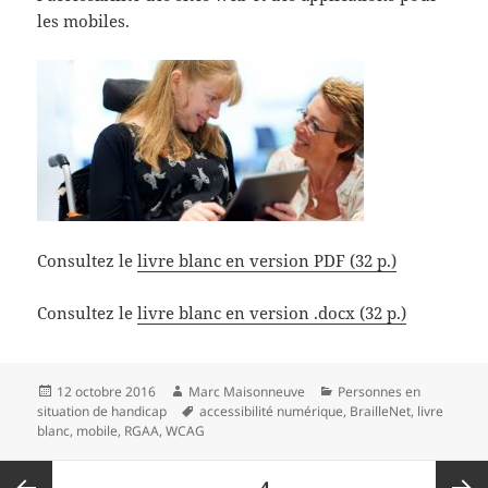
les mobiles.
Consultez le
livre blanc en version PDF (32 p.)
Consultez le
livre blanc en version .docx (32 p.)
Publié
Auteur
Catégories
12 octobre 2016
Marc Maisonneuve
Personnes en
le
Mots-
situation de handicap
accessibilité numérique
,
BrailleNet
,
livre
clés
blanc
,
mobile
,
RGAA
,
WCAG
Navigation
PAGE
4