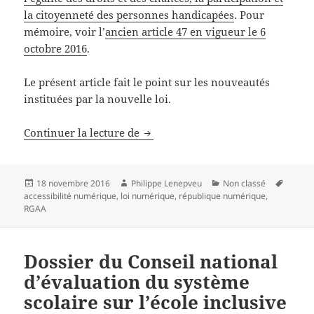
la citoyenneté des personnes handicapées
. Pour
mémoire, voir l’
ancien article 47 en vigueur le 6
octobre 2016
.
Le présent article fait le point sur les nouveautés
instituées par la nouvelle loi.
Loi pour une République numérique
Continuer la lecture de
Publié
Auteur
Catégories
Mots-
18 novembre 2016
Philippe Lenepveu
Non classé
le
clés
accessibilité numérique
,
loi numérique
,
république numérique
,
RGAA
Dossier du Conseil national
d’évaluation du système
scolaire sur l’école inclusive