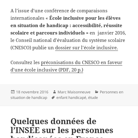
A l’issue d’une conférence de comparaisons
internationales «
École inclusive pour les élèves
en situation de handicap : accessibilité, réussite
scolaire et parcours individuels »
en janvier 2016,
le Conseil national d’évaluation du système scolaire
(CNESCO) publie un
dossier sur l’école inclusive.
Consultez les
préconisations du CNESCO en faveur
d’une école inclusive (PDF, 20 p.)
Publié
Auteur
Catégories
18 novembre 2016
Marc Maisonneuve
Personnes en
le
Mots-
situation de handicap
enfant handicapé
,
étude
clés
Quelques données de
l’INSEE sur les personnes