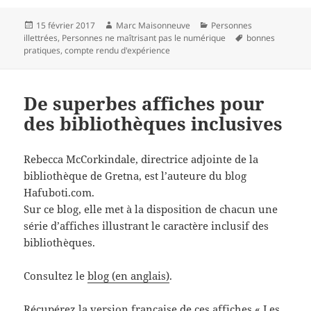
Publié
Auteur
Catégories
15 février 2017
Marc Maisonneuve
Personnes
le
Mots-
illettrées
,
Personnes ne maîtrisant pas le numérique
bonnes
clés
pratiques
,
compte rendu d'expérience
De superbes affiches pour
des bibliothèques inclusives
Rebecca McCorkindale, directrice adjointe de la
bibliothèque de Gretna, est l’auteure du blog
Hafuboti.com.
Sur ce blog, elle met à la disposition de chacun une
série d’affiches illustrant le caractère inclusif des
bibliothèques.
Consultez le
blog (en anglais)
.
Récupérez la
version française de ces affiches « Les