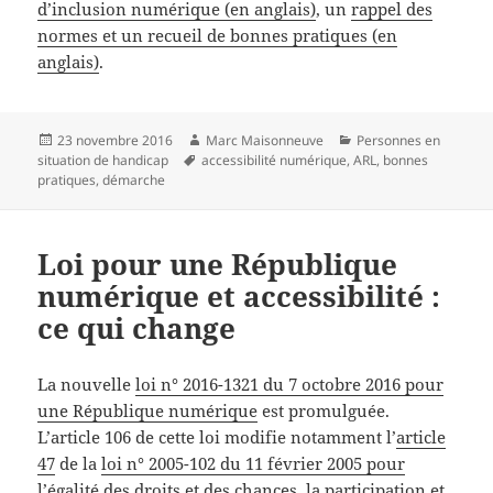
d’inclusion numérique (en anglais)
, un
rappel des
normes et un recueil de bonnes pratiques (en
anglais)
.
Publié
Auteur
Catégories
23 novembre 2016
Marc Maisonneuve
Personnes en
le
Mots-
situation de handicap
accessibilité numérique
,
ARL
,
bonnes
clés
pratiques
,
démarche
Loi pour une République
numérique et accessibilité :
ce qui change
La nouvelle
loi n° 2016-1321 du 7 octobre 2016 pour
une République numérique
est promulguée.
L’article 106 de cette loi modifie notamment l’
article
47
de la
loi n° 2005-102 du 11 février 2005 pour
l’égalité des droits et des chances, la participation et