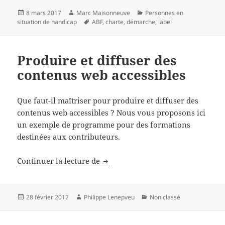
Publié
Auteur
Catégories
8 mars 2017
Marc Maisonneuve
Personnes en
le
Mots-
situation de handicap
ABF
,
charte
,
démarche
,
label
clés
Produire et diffuser des
contenus web accessibles
Que faut-il maîtriser pour produire et diffuser des
contenus web accessibles ? Nous vous proposons ici
un exemple de programme pour des formations
destinées aux contributeurs.
Produire et diffuser des contenus
Continuer la lecture de
Publié
Auteur
Catégories
28 février 2017
Philippe Lenepveu
Non classé
le