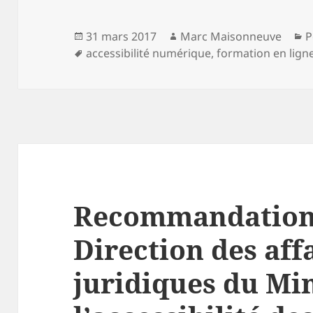
Publié
Auteur
C
31 mars 2017
Marc Maisonneuve
P
le
Mots-
accessibilité numérique
,
formation en lign
clés
Recommandations
Direction des aff
juridiques du Min