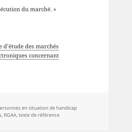
xécution du marché. »
 d’étude des marchés
ctroniques concernant
atégories
ersonnes en situation de handicap
s
,
RGAA
,
texte de référence