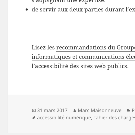
s’adjoignant une expertise.
de servir aux deux parties durant l’e
Lisez les
recommandations du Groupe
informatiques et communications éle
l’accessibilité des sites web publics.
Publié
Auteur
C
31 mars 2017
Marc Maisonneuve
P
le
Mots-
accessibilité numérique
,
cahier des charge
clés