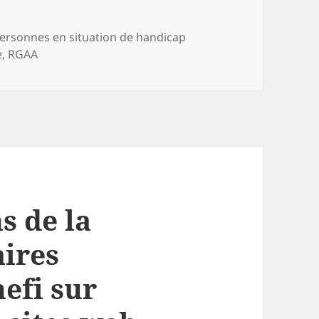
atégories
ersonnes en situation de handicap
e
,
RGAA
 de la
aires
efi sur