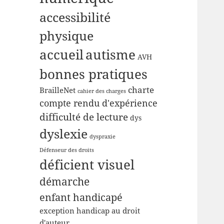
accessibilité
physique
accueil
autisme
AVH
bonnes pratiques
charte
BrailleNet
cahier des charges
compte rendu d'expérience
difficulté de lecture
dys
dyslexie
dyspraxie
Défenseur des droits
déficient visuel
démarche
enfant handicapé
exception handicap au droit
d'auteur