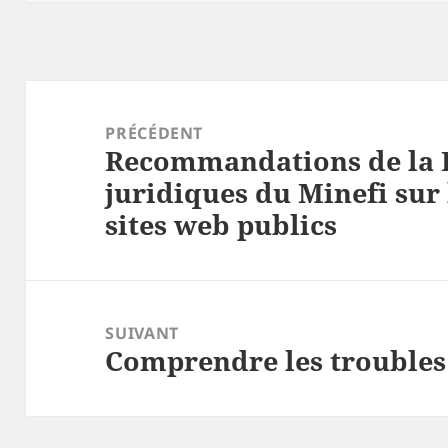
Navigation
de
PRÉCÉDENT
Recommandations de la D
l’article
Article
juridiques du Minefi sur 
précédent :
sites web publics
SUIVANT
Comprendre les troubles
Article
suivant :