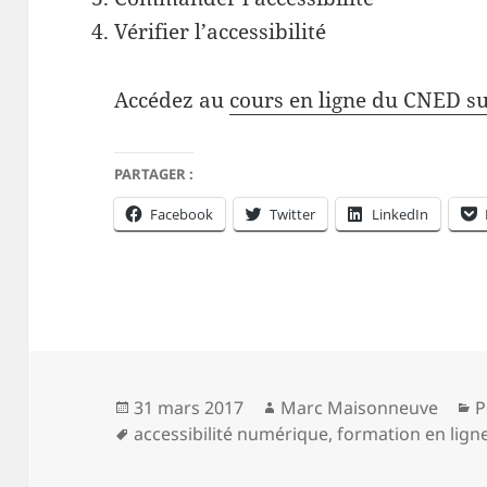
Vérifier l’accessibilité
Accédez au
cours en ligne du CNED su
PARTAGER :
Facebook
Twitter
LinkedIn
Publié
Auteur
C
31 mars 2017
Marc Maisonneuve
P
le
Mots-
accessibilité numérique
,
formation en lign
clés