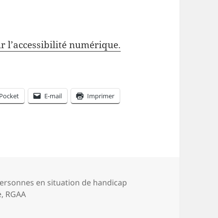
r l’accessibilité numérique.
Pocket
E-mail
Imprimer
atégories
ersonnes en situation de handicap
e
,
RGAA