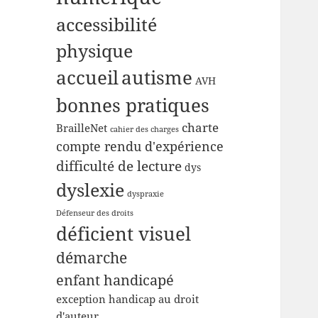
accessibilité
physique
accueil
autisme
AVH
bonnes pratiques
charte
BrailleNet
cahier des charges
compte rendu d'expérience
difficulté de lecture
dys
dyslexie
dyspraxie
Défenseur des droits
déficient visuel
démarche
enfant handicapé
exception handicap au droit
d'auteur