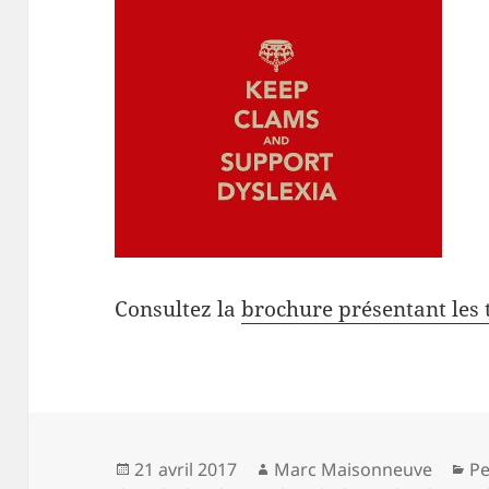
Consultez la
brochure présentant les
Publié
Auteur
Ca
21 avril 2017
Marc Maisonneuve
Pe