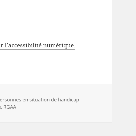
r l’accessibilité numérique.
atégories
ersonnes en situation de handicap
e
,
RGAA