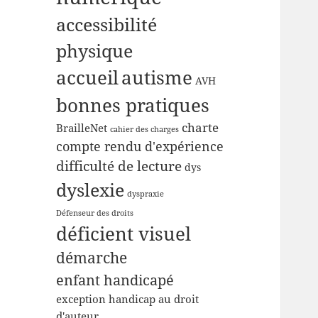
accessibilité
physique
accueil
autisme
AVH
bonnes pratiques
charte
BrailleNet
cahier des charges
compte rendu d'expérience
difficulté de lecture
dys
dyslexie
dyspraxie
Défenseur des droits
déficient visuel
démarche
enfant handicapé
exception handicap au droit
d'auteur