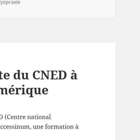
clés
dyspraxie
te du CNED à
umérique
D (Centre national
Accessinum, une formation à