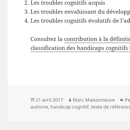
Les troubles cognitifs acquis
Les troubles envahissant du dévelop
Les troubles cognitifs évolutifs de l’a
Consultez la
contribution à la définiti
classification des handicaps cognitifs 
Publié
Auteur
Ca
21 avril 2017
Marc Maisonneuve
Pe
le
autisme
,
handicap cognitif
,
texte de référenc