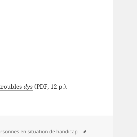
 troubles
dys
(PDF, 12 p.).
tégories
Mots-
rsonnes en situation de handicap