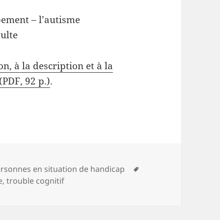
pement – l’autisme
dulte
on, à la description et à la
(PDF, 92 p.)
.
tégories
Mots-
rsonnes en situation de handicap
clés
e
,
trouble cognitif