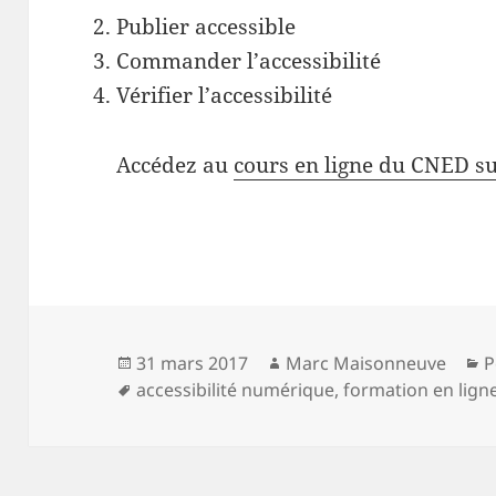
Publier accessible
Commander l’accessibilité
Vérifier l’accessibilité
Accédez au
cours en ligne du CNED su
Publié
Auteur
C
31 mars 2017
Marc Maisonneuve
P
le
Mots-
accessibilité numérique
,
formation en lign
clés