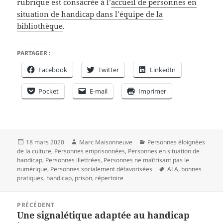
rubrique est consacrée à l’
accueil de personnes en
situation de handicap dans l’équipe de la
bibliothèque
.
PARTAGER :
Facebook
Twitter
LinkedIn
Pocket
E-mail
Imprimer
Publié
Auteur
Catégories
18 mars 2020
Marc Maisonneuve
Personnes éloignées
le
de la culture
,
Personnes emprisonnées
,
Personnes en situation de
handicap
,
Personnes illettrées
,
Personnes ne maîtrisant pas le
Mots-
numérique
,
Personnes socialement défavorisées
ALA
,
bonnes
clés
pratiques
,
handicap
,
prison
,
répertoire
Navigation
PRÉCÉDENT
de
Une signalétique adaptée au handicap
Article
l’article