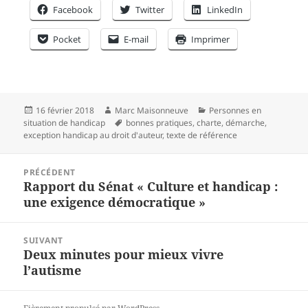
Facebook
Twitter
LinkedIn
Pocket
E-mail
Imprimer
Publié
Auteur
Catégories
16 février 2018
Marc Maisonneuve
Personnes en
le
Mots-
situation de handicap
bonnes pratiques
,
charte
,
démarche
,
clés
exception handicap au droit d'auteur
,
texte de référence
Navigation
PRÉCÉDENT
de
Rapport du Sénat « Culture et handicap :
Article
l’article
une exigence démocratique »
précédent :
SUIVANT
Deux minutes pour mieux vivre
Article
l’autisme
suivant :